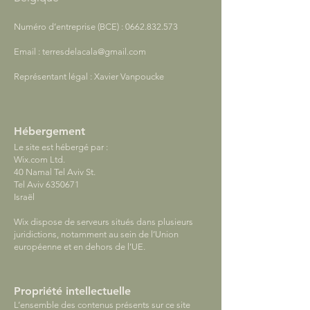
Numéro d’entreprise (BCE) :
0662.832.573
Email :
terresdelacala@gmail.com
Représentant légal : Xavier Vanpoucke
Hébergement
Le site est hébergé par :
Wix.com Ltd.
40 Namal Tel Aviv St.
Tel Aviv
6350671
Israël
Wix dispose de serveurs situés dans plusieurs
juridictions, notamment au sein de l’Union
européenne et en dehors de l’UE.
Propriété intellectuelle
L’ensemble des contenus présents sur ce site