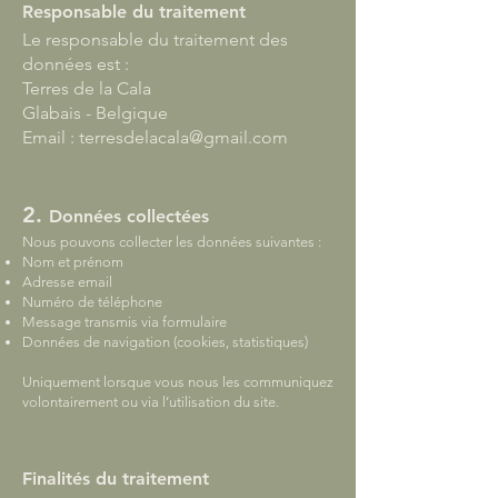
Responsable du traitement
Le responsable du traitement des
données est :
Terres de la Cala
Glabais - Belgique
Email :
terresdelacala@gmail.com
2.
Données collectées
Nous pouvons collecter les données suivantes :
Nom et prénom
Adresse email
Numéro de téléphone
Message transmis via formulaire
Données de navigation (cookies, statistiques)
Uniquement lorsque vous nous les communiquez
volontairement ou via l’utilisation du site.
Finalités du traitement