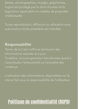
(textes, photographies, images, graphismes,
logos) est protégé par le droit d’auteur et la
législation applicable en matière de propriété
intellectuelle.
Toute reproduction, diffusion ou utilisation sans
autorisation écrite préalable est interdite.
Responsabilité
Terres de la Cala s’efforce de fournir des
informations exactes et à jour.
Toutefois, aucune garantie n’est donnée quant à
l’exactitude, l’exhaustivité ou l’actualité des
contenus.
L’utilisation des informations disponibles sur le
site se fait sous la responsabilité de l’utilisateur.
Politique de confidentialité (RGPD)