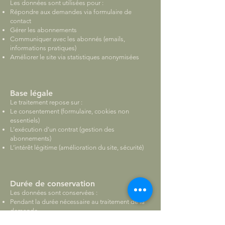
Les données sont utilisées pour :
Répondre aux demandes via formulaire de
contact
Gérer les abonnements
Communiquer avec les abonnés (emails,
informations pratiques)
Améliorer le site via statistiques anonymisées
Base légale
Le traitement repose sur :
Le consentement (formulaire, cookies non
essentiels)
L’exécution d’un contrat (gestion des
abonnements)
L’intérêt légitime (amélioration du site, sécurité)
Durée de conservation
Les données sont conservées :
Pendant la durée nécessaire au traitement de la
demande
Ou pendant la durée de la relation contractuelle